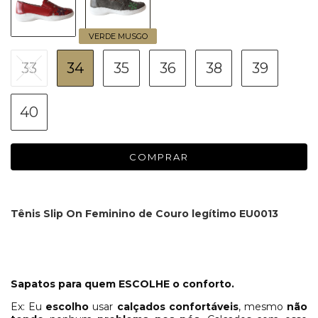
VERDE MUSGO
33
34
35
36
38
39
40
Tênis Slip On Feminino de Couro legítimo EU0013
Sapatos para quem ESCOLHE o conforto.
Ex: Eu
escolho
usar
calçados confortáveis
, mesmo
não