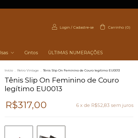
Login
/
Cadastre-se
Carrinho
(
0
)
lsas
Cintos
ÙLTIMAS NUMERAÇÕES
Início
.
Retro Vintage
.
Tênis Slip On Feminino de Couro legítimo EU0013
Tênis Slip On Feminino de Couro
legítimo EU0013
R$317,00
6
x de
R$52,83
sem juros