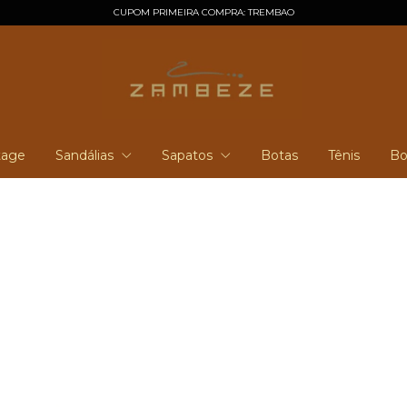
CUPOM PRIMEIRA COMPRA: TREMBAO
tage
Sandálias
Sapatos
Botas
Tênis
Bo