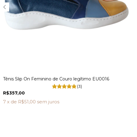
Tênis Slip On Feminino de Couro legítimo EU0016
(3)
R$357,00
7
x de
R$51,00
sem juros