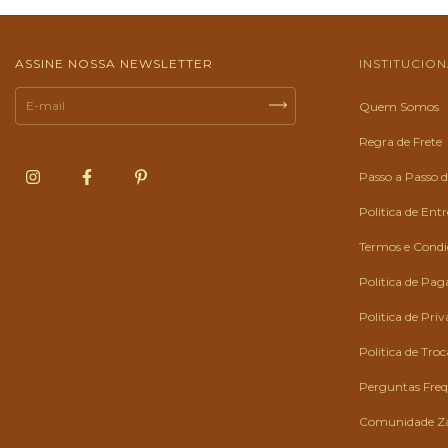
ASSINE NOSSA NEWSLETTER
INSTITUCIO
Quem Somos
Regra de Frete
Passo a Passo
Politica de Ent
Termos e Condiç
Politica de Pa
Politica de Pri
Politica de Tro
Perguntas Fre
Comunidade Z