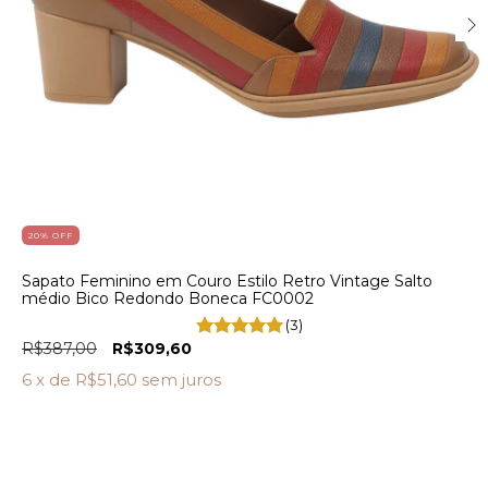
20
% OFF
Sapato Feminino em Couro Estilo Retro Vintage Salto
médio Bico Redondo Boneca FC0002
(3)
R$387,00
R$309,60
6
x de
R$51,60
sem juros