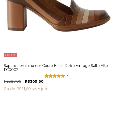
20
% OFF
Sapato Feminino em Couro Estilo Retro Vintage Salto Alto
FC0002
(3)
R$387,00
R$309,60
6
x de
R$51,60
sem juros