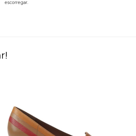
escorregar.
r!