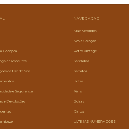
NAL
NAVEGAÇÃO
Mais Vendidos
Nova Coleção
 da Compra
Retro Vintage
rega de Produtos
Sandálias
ões de Uso do Site
Sapatos
gamentos
Botas
vacidade e Segurança
Tênis
cas e Devoluções
Bolsas
quentes
Cintos
ambeze
ÙLTIMAS NUMERAÇÕES