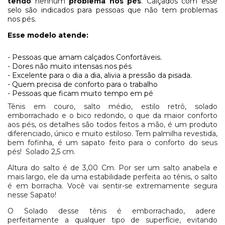
tendo
nenhum
problema nos pés
. Calçados com esse
selo são indicados para pessoas
que não tem problemas
nos pés.
Esse modelo atende:
- Pessoas que amam calçados Confortáveis.
- Dores não muito intensas nos pés
- Excelente para o dia a dia, alivia a pressão da pisada.
- Quem precisa de conforto para o trabalho
- Pessoas que ficam muito tempo em pé
Tênis em couro, salto médio, estilo retrô, solado
emborrachado e o bico redondo, o que da maior conforto
aos pés, os detalhes são todos feitos a mão, é um produto
diferenciado,
único
e muito estiloso. Tem palmilha revestida,
bem fofinha, é um sapato feito para o conforto do seus
pés! Solado 2,5 cm.
Altura do salto é de 3,00 Cm.
P
or ser um salto anabela e
mais largo, ele da uma estabilidade perfeita ao tênis, o salto
é em borracha. Você vai sentir-se extremamente segura
nesse Sapato!
O Solado desse tênis é
emborrachado, adere
perfeitamente a qualquer tipo de superfície, evitando