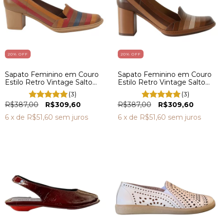
20
% OFF
20
% OFF
Sapato Feminino em Couro
Sapato Feminino em Couro
Estilo Retro Vintage Salto
Estilo Retro Vintage Salto
médio Bico Redondo
Alto FC0002
(3)
(3)
Boneca FC0002
R$387,00
R$309,60
R$387,00
R$309,60
6
x de
R$51,60
sem juros
6
x de
R$51,60
sem juros