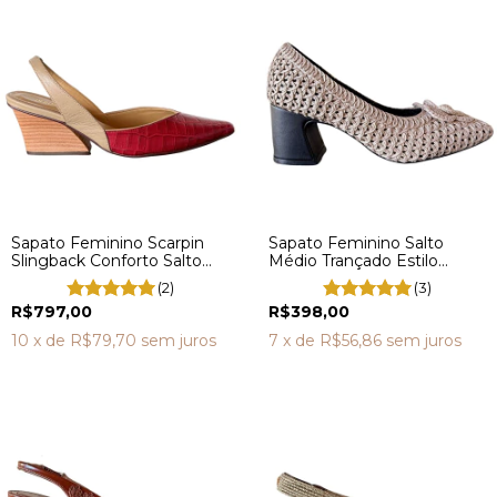
Sapato Feminino Scarpin
Sapato Feminino Salto
Slingback Conforto Salto
Médio Trançado Estilo
Médio Bico Fino 8422
Crochê VL3003
(2)
(3)
R$797,00
R$398,00
10
x de
R$79,70
sem juros
7
x de
R$56,86
sem juros