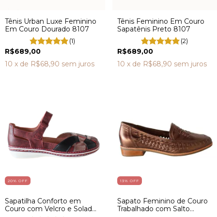
Tênis Urban Luxe Feminino
Tênis Feminino Em Couro
Em Couro Dourado 8107
Sapatênis Preto 8107
(1)
(2)
R$689,00
R$689,00
10
x de
R$68,90
sem juros
10
x de
R$68,90
sem juros
20
% OFF
13
% OFF
Sapatilha Conforto em
Sapato Feminino de Couro
Couro com Velcro e Solado
Trabalhado com Salto
Plataforma FY0008
Confort 3 cm DV6926