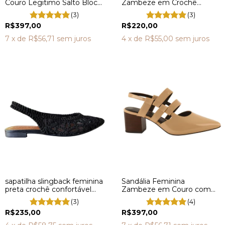
Couro Legitimo Salto Bloco
Zambeze em Crochê
Médio DV4205
Rendado VL3280
(3)
(3)
R$397,00
R$220,00
7
x de
R$56,71
sem juros
4
x de
R$55,00
sem juros
sapatilha slingback feminina
Sandália Feminina
preta crochê confortável
Zambeze em Couro com
bico fino salto baixo VL3326
Salto Bloco Confortável
(3)
(4)
DV0278
R$235,00
R$397,00