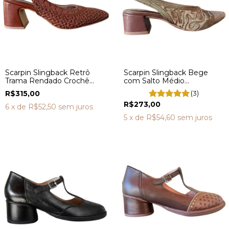
Scarpin Slingback Retrô
Scarpin Slingback Bege
Trama Rendado Crochê
com Salto Médio
Salto Bloco VL3001
Confortável VL7007
R$315,00
(3)
R$273,00
6
x de
R$52,50
sem juros
5
x de
R$54,60
sem juros