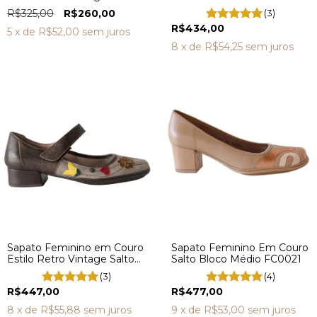
médio Bico Redondo
R$325,00
R$260,00
(3)
Boneca CK0124
R$434,00
5
x de
R$52,00
sem juros
8
x de
R$54,25
sem juros
Sapato Feminino em Couro
Sapato Feminino Em Couro
Estilo Retro Vintage Salto
Salto Bloco Médio FC0021
médio Bico Redondo
(3)
(4)
FD0001
R$447,00
R$477,00
8
x de
R$55,88
sem juros
9
x de
R$53,00
sem juros