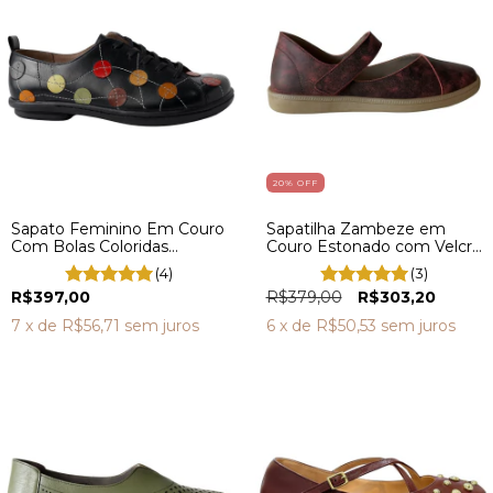
20
% OFF
Sapato Feminino Em Couro
Sapatilha Zambeze em
Com Bolas Coloridas
Couro Estonado com Velcro
AM0011
GR0002
(4)
(3)
R$397,00
R$379,00
R$303,20
7
x de
R$56,71
sem juros
6
x de
R$50,53
sem juros