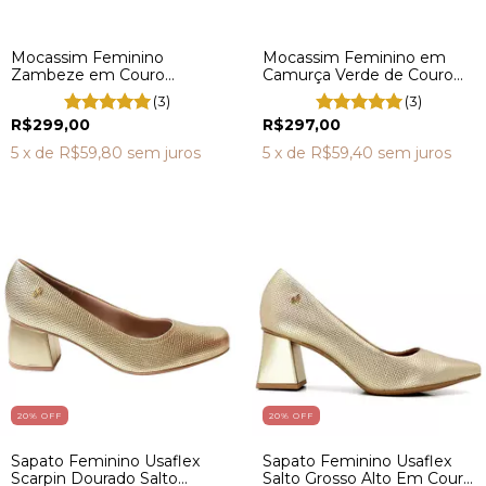
Mocassim Feminino
Mocassim Feminino em
Zambeze em Couro
Camurça Verde de Couro
Legítimo HF0003
HF0002
(3)
(3)
R$299,00
R$297,00
5
x de
R$59,80
sem juros
5
x de
R$59,40
sem juros
20
% OFF
20
% OFF
Sapato Feminino Usaflex
Sapato Feminino Usaflex
Scarpin Dourado Salto
Salto Grosso Alto Em Couro