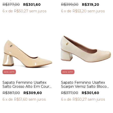
Bloco Couro Bico Quadrado
Dourado AI1303
R$377,00
R$301,60
R$399,00
R$319,20
AC2522
6
x de
R$50,27
sem juros
6
x de
R$53,20
sem juros
20
% OFF
20
% OFF
Sapato Feminino Usaflex
Sapato Feminino Usaflex
Salto Grosso Alto Em Couro
Scarpin Verniz Salto Bloco
Verniz Preto AI1303
Bico Quadrado AC2522
R$387,00
R$309,60
R$377,00
R$301,60
6
x de
R$51,60
sem juros
6
x de
R$50,27
sem juros