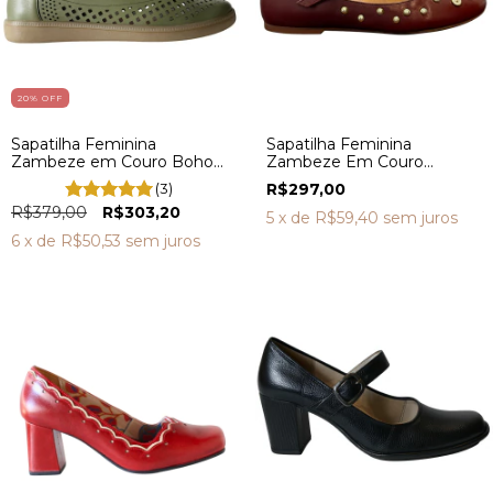
20
% OFF
Sapatilha Feminina
Sapatilha Feminina
Zambeze em Couro Boho
Zambeze Em Couro
Verde Oliva GR0003
Confortável GRU1303
(3)
R$297,00
R$379,00
R$303,20
5
x de
R$59,40
sem juros
6
x de
R$50,53
sem juros