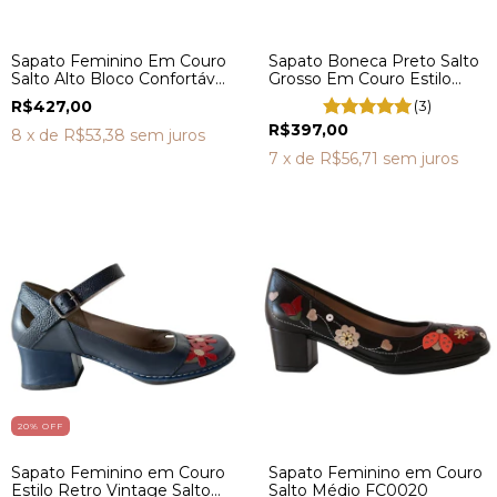
Sapato Feminino Em Couro
Sapato Boneca Preto Salto
Salto Alto Bloco Confortável
Grosso Em Couro Estilo
MZQ6029
Retrô Vintage AR0080
R$427,00
(3)
R$397,00
8
x de
R$53,38
sem juros
7
x de
R$56,71
sem juros
20
% OFF
Sapato Feminino em Couro
Sapato Feminino em Couro
Estilo Retro Vintage Salto
Salto Médio FC0020