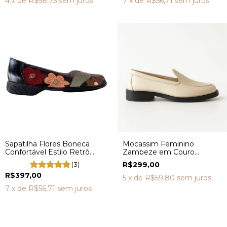
4
x de
R$58,75
sem juros
7
x de
R$56,71
sem juros
Sapatilha Flores Boneca
Mocassim Feminino
Confortável Estilo Retrô
Zambeze em Couro
Vintage DA0076
Legítimo Confortável
(3)
R$299,00
AD3900
R$397,00
5
x de
R$59,80
sem juros
7
x de
R$56,71
sem juros