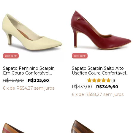
20
% OFF
20
% OFF
Sapato Feminino Scarpin
Sapato Scarpin Salto Alto
Em Couro Confortável
Usaflex Couro Confortável
Z7601
AH1901
R$407,00
R$325,60
(1)
R$437,00
R$349,60
6
x de
R$54,27
sem juros
6
x de
R$58,27
sem juros