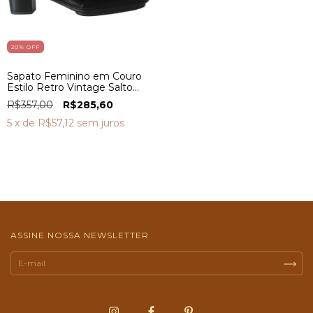
20
% OFF
Sapato Feminino em Couro
Estilo Retro Vintage Salto
Médio FC0003
R$357,00
R$285,60
5
x de
R$57,12
sem juros
ASSINE NOSSA NEWSLETTER