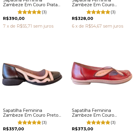
Sapatilha Feminina
Sapatilha Feminina
Zambeze Em Couro Prata
Zambeze Em Couro
GR0009
Dourado GZ0002
(3)
(3)
R$390,00
R$328,00
7
x de
R$55,71
sem juros
6
x de
R$54,67
sem juros
Sapatilha Feminina
Sapatilha Feminina
Zambeze Em Couro Preto
Zambeze Em Couro
GZ0003
Vermelho Boneca GG0012
(3)
(3)
R$357,00
R$373,00