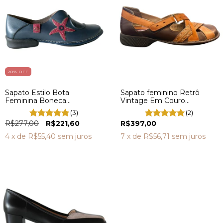
20
% OFF
Sapato Estilo Bota
Sapato feminino Retrô
Feminina Boneca
Vintage Em Couro
Confortável Estilo Retrô
Legitimo Sapatilha DA0009
(3)
(2)
Vintage CQ0041
R$277,00
R$221,60
R$397,00
4
x de
R$55,40
sem juros
7
x de
R$56,71
sem juros