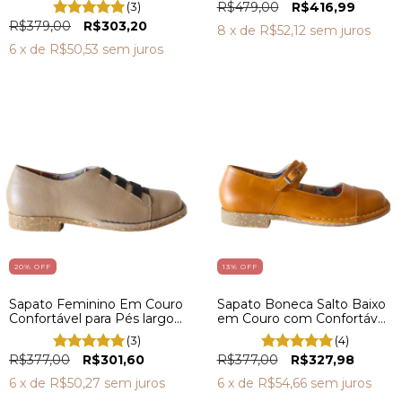
(3)
R$479,00
R$416,99
R$379,00
R$303,20
8
x de
R$52,12
sem juros
6
x de
R$50,53
sem juros
20
% OFF
13
% OFF
Sapato Feminino Em Couro
Sapato Boneca Salto Baixo
Confortável para Pés largos
em Couro com Confortável
MZQ4313
MZQ4314
(3)
(4)
R$377,00
R$301,60
R$377,00
R$327,98
6
x de
R$50,27
sem juros
6
x de
R$54,66
sem juros