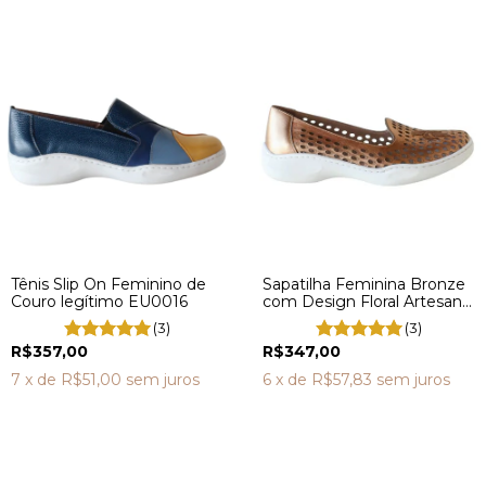
Tênis Slip On Feminino de
Sapatilha Feminina Bronze
Couro legítimo EU0016
com Design Floral Artesanal
e Confortável ET0033
(3)
(3)
R$357,00
R$347,00
7
x de
R$51,00
sem juros
6
x de
R$57,83
sem juros