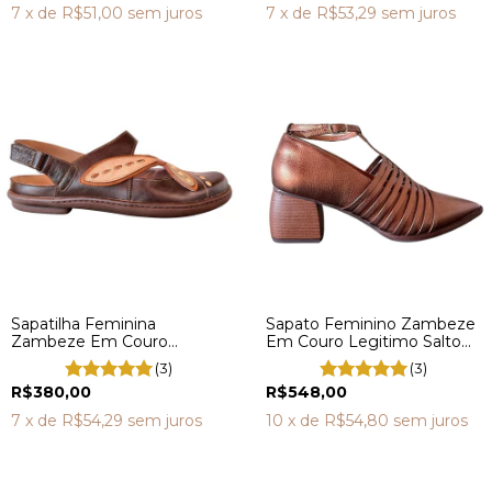
7
x de
R$51,00
sem juros
7
x de
R$53,29
sem juros
Sapatilha Feminina
Sapato Feminino Zambeze
Zambeze Em Couro
Em Couro Legitimo Salto
Marrom Boneca GG0008
Bloco DV4100
(3)
(3)
R$380,00
R$548,00
7
x de
R$54,29
sem juros
10
x de
R$54,80
sem juros