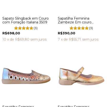
Sapato Slingback em Couro
Sapatilha Feminina
com Forração Italiana 3509
Zambeze Em couro
Legítimo boneca Boho
(3)
(3)
GP0010
R$698,00
R$390,00
10
x de
R$69,80
sem juros
7
x de
R$55,71
sem juros