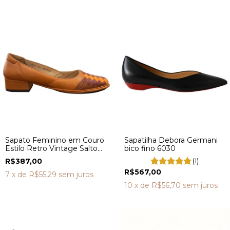
Sapato Feminino em Couro
Sapatilha Debora Germani
Estilo Retro Vintage Salto
bico fino 6030
Médio DX0004
R$387,00
(1)
R$567,00
7
x de
R$55,29
sem juros
10
x de
R$56,70
sem juros