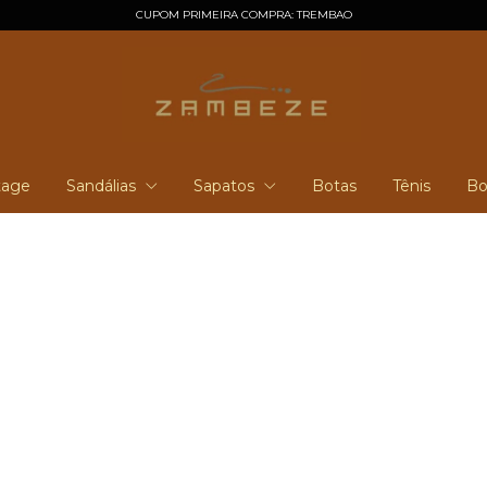
CUPOM PRIMEIRA COMPRA: TREMBAO
tage
Sandálias
Sapatos
Botas
Tênis
Bo