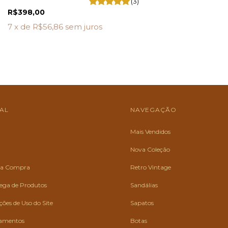
(3)
R$398,00
7
x de
R$56,86
sem juros
NAL
NAVEGAÇÃO
Mais Vendidos
Nova Coleção
 da Compra
Retro Vintage
rega de Produtos
Sandálias
ões de Uso do Site
Sapatos
gamentos
Botas