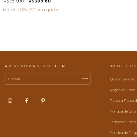
R$387,00
R$309,60
6
x de
R$51,60
sem juros
ASSINE NOSSA NEWSLETTER
INSTITUCIO
Quem Somos
Regra de Frete
Passo a Passo
Politica de Ent
Termos e Condiç
Politica de Pa