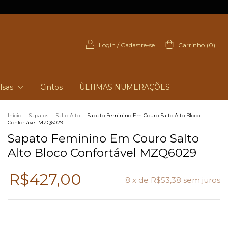
Login
/
Cadastre-se
Carrinho
(
0
)
lsas
Cintos
ÙLTIMAS NUMERAÇÕES
Início
.
Sapatos
.
Salto Alto
.
Sapato Feminino Em Couro Salto Alto Bloco
Confortável MZQ6029
Sapato Feminino Em Couro Salto
Alto Bloco Confortável MZQ6029
R$427,00
8
x de
R$53,38
sem juros