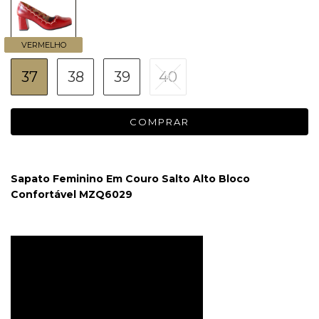
VERMELHO
37
38
39
40
Sapato Feminino Em Couro Salto Alto Bloco
Confortável MZQ6029