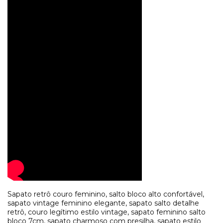
Sapato retrô couro feminino, salto bloco alto confortável,
sapato vintage feminino elegante, sapato salto detalhe
retrô, couro legítimo estilo vintage, sapato feminino salto
bloco 7cm, sapato charmoso com presilha, sapato estilo