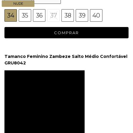
NUDE
34
35
36
37
38
39
40
Tamanco Feminino Zambeze Salto Médio Confortável
GRU8042