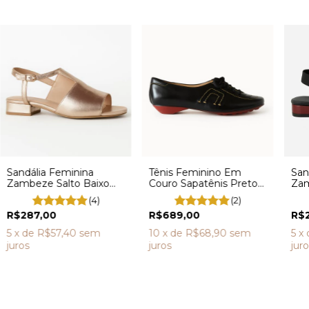
Sandália Feminina
Tênis Feminino Em
San
Zambeze Salto Baixo
Couro Sapatênis Preto
Zam
Em Couro Confortável
8107
Com
(4)
(2)
GRU8088
R$287,00
R$689,00
R$
5
x de
R$57,40
sem
10
x de
R$68,90
sem
5
x
juros
juros
juro