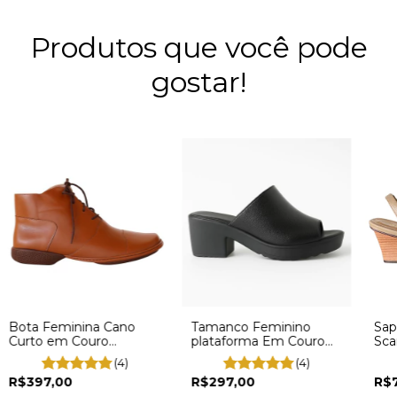
Produtos que você pode
gostar!
Bota Feminina Cano
Tamanco Feminino
Sap
Curto em Couro
plataforma Em Couro
Sca
Legítimo com Zíper
Preto Salto Tratorado
Con
(4)
(4)
Lateral GE0004
3801
Bic
R$397,00
R$297,00
R$