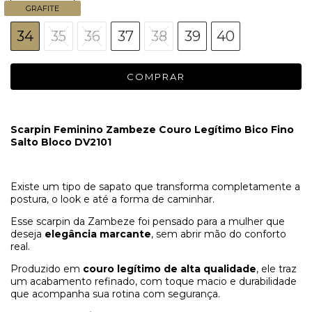
GRAFITE
34
35
36
37
38
39
40
Scarpin Feminino Zambeze Couro Legítimo Bico Fino
Salto Bloco DV2101
Existe um tipo de sapato que transforma completamente a
postura, o look e até a forma de caminhar.
Esse scarpin da Zambeze foi pensado para a mulher que
deseja
elegância marcante
, sem abrir mão do conforto
real.
Produzido em
couro legítimo de alta qualidade
, ele traz
um acabamento refinado, com toque macio e durabilidade
que acompanha sua rotina com segurança.