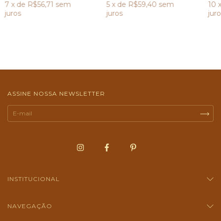
7
x de
R$56,71
sem
5
x de
R$59,40
sem
10
juros
juros
juro
ASSINE NOSSA NEWSLETTER
INSTITUCIONAL
NAVEGAÇÃO