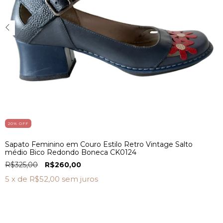
20
% OFF
Sapato Feminino em Couro Estilo Retro Vintage Salto
médio Bico Redondo Boneca CK0124
R$325,00
R$260,00
5
x de
R$52,00
sem juros