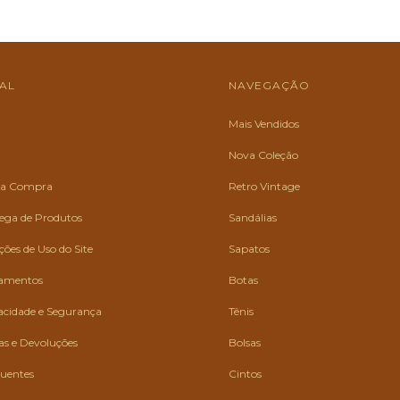
NAL
NAVEGAÇÃO
Mais Vendidos
Nova Coleção
 da Compra
Retro Vintage
rega de Produtos
Sandálias
ões de Uso do Site
Sapatos
gamentos
Botas
vacidade e Segurança
Tênis
cas e Devoluções
Bolsas
quentes
Cintos