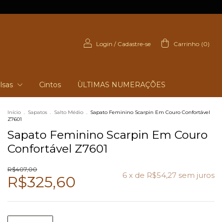
Login
/
Cadastre-se
Carrinho
(
0
)
lsas
Cintos
ÙLTIMAS NUMERAÇÕES
Início
.
Sapatos
.
Salto Médio
.
Sapato Feminino Scarpin Em Couro Confortável
Z7601
Sapato Feminino Scarpin Em Couro
Confortável Z7601
R$407,00
6
x de
R$54,27
sem juros
R$325,60