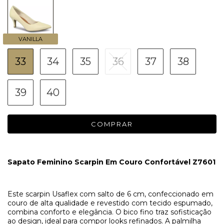
VANILLA
33
34
35
36
37
38
39
40
Sapato Feminino Scarpin Em Couro Confortável Z7601
Este scarpin Usaflex com salto de 6 cm, confeccionado em
couro de alta qualidade e revestido com tecido espumado,
combina conforto e elegância. O bico fino traz sofisticação
ao design, ideal para compor looks refinados. A palmilha