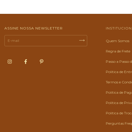
ASSINE NOSSA NEWSLETTER
INSTITUCIO
Quem Somos
Regra de Frete
Passo a Passo
Politica de Ent
Termos e Condiç
Politica de Pa
Politica de Pri
Politica de Tro
Perguntas Fre