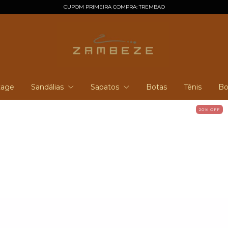
CUPOM PRIMEIRA COMPRA: TREMBAO
tage
Sandálias
Sapatos
Botas
Tênis
Bo
20
% OFF