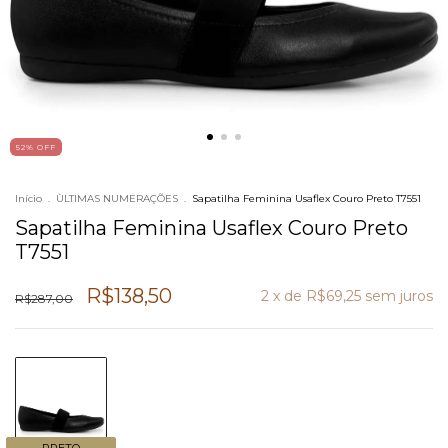
52
% OFF
Início
.
ÙLTIMAS NUMERAÇÕES
.
Sapatilha Feminina Usaflex Couro Preto T7551
Sapatilha Feminina Usaflex Couro Preto
T7551
R$138,50
2
x de
R$69,25
sem juros
R$287,00
PRETO