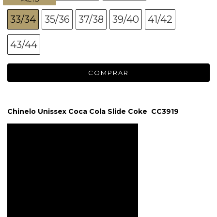
33/34
35/36
37/38
39/40
41/42
43/44
Chinelo Unissex Coca Cola Slide Coke CC3919