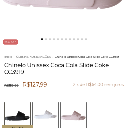
20
% OFF
Início
.
ÙLTIMAS NUMERAÇÕES
.
Chinelo Unissex Coca Cola Slide Coke CC3919
Chinelo Unissex Coca Cola Slide Coke
CC3919
R$127,99
2
x de
R$64,00
sem juros
R$159,99
PRETO