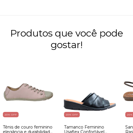
Produtos que você pode
gostar!
20
% OFF
20
% OFF
20
%
Tênis de couro feminino
Tamanco Feminino
San
elegância e durabilidade
Usaflex Confortável
Ras