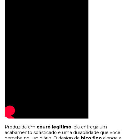
Produzida em
couro legítimo
, ela entrega um
acabamento sofisticado e uma durabilidade que você
percebe no uso diário. O design de
bico fino
alonga a