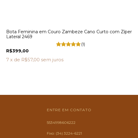
Bota Feminina em Couro Zambeze Cano Curto com Zíper
Lateral 2469
(1)
R$399,00
7
x de
R$57,00
sem juros
ENTRE EM CONTATO
5534998606222
Fixo: (34) 3224-6221