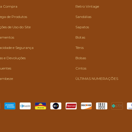
 da Compra
Retro Vintage
rega de Produtos
Sandálias
ões de Uso do Site
Sapatos
gamentos
Botas
vacidade e Segurança
Tênis
cas e Devoluções
Bolsas
quentes
Cintos
ambeze
ÙLTIMAS NUMERAÇÕES