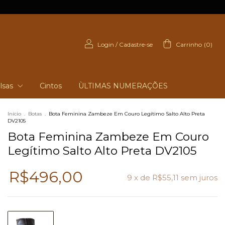
Login
/
Cadastre-se
Carrinho
(
0
)
lsas
Cintos
ÙLTIMAS NUMERAÇÕES
Início
.
Botas
.
Bota Feminina Zambeze Em Couro Legítimo Salto Alto Preta
DV2105
Bota Feminina Zambeze Em Couro
Legítimo Salto Alto Preta DV2105
R$496,00
9
x de
R$55,11
sem juros