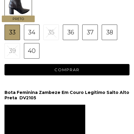
PRETO
33
34
35
36
37
38
39
40
Bota Feminina Zambeze Em Couro Legítimo Salto Alto
Preta DV2105