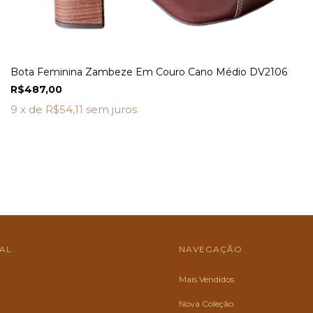
Bota Feminina Zambeze Em Couro Cano Médio DV2106
R$487,00
9
x de
R$54,11
sem juros
NAL
NAVEGAÇÃO
Mais Vendidos
Nova Coleção